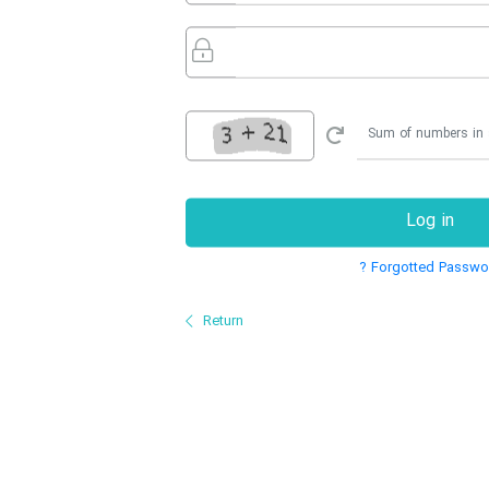
Log in
Forgotted Password
Return